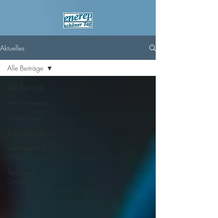
Aktuelles
Alle Beiträge
Alle Beiträge
we are enerep
Förderungen
Energieausweise
Feiertage und
Mottos
Tipps und
Umwelt