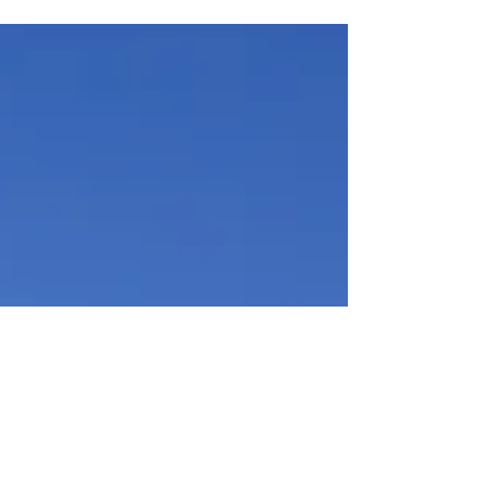
mit voller Begeisterung daran, umweltfreundliche
Lösungen zu entwickeln, die...