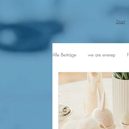
Start
Alle Beiträge
we are enerep