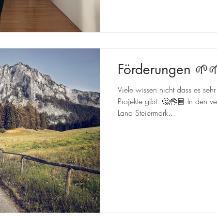
Förderungen 🌱
Viele wissen nicht dass es sehr
Projekte gibt. 🤔👌🏼 In den 
Land Steiermark...