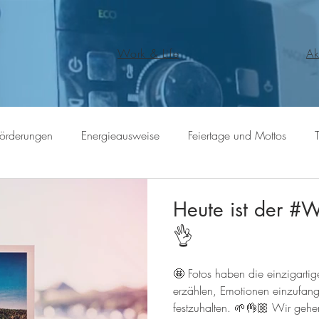
Work & Life
Ak
Förderungen
Energieausweise
Feiertage und Mottos
Heute ist der #W
👌
🤩 Fotos haben die einzigartig
erzählen, Emotionen einzufan
festzuhalten. 🌱👌🏼 Wir gehe