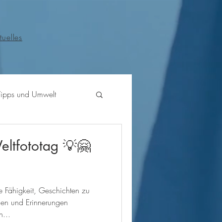
tuelles
Tipps und Umwelt
eltfototag 💡🤗
e Fähigkeit, Geschichten zu
gen und Erinnerungen
n...