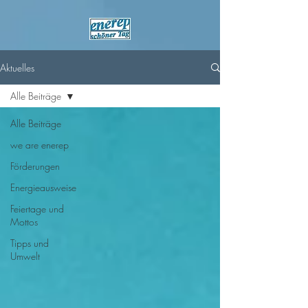
Aktuelles
Alle Beiträge
Alle Beiträge
we are enerep
Förderungen
Energieausweise
Feiertage und
Mottos
Tipps und
Umwelt