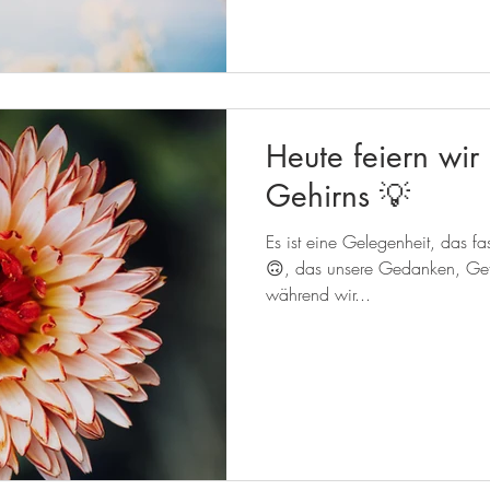
Heute feiern wir
Gehirns 💡
Es ist eine Gelegenheit, das 
🙃, das unsere Gedanken, Gefü
während wir...