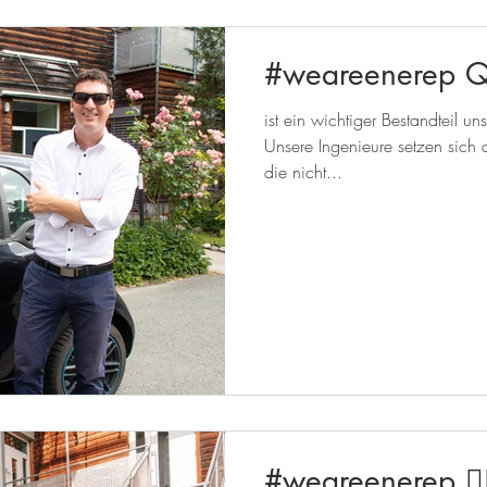
#weareenerep Qu
ist ein wichtiger Bestandteil u
Unsere Ingenieure setzen sich d
die nicht...
#weareenerep 👷‍♀️