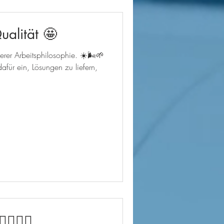
alität 🤩
nserer Arbeitsphilosophie. ☀️🌬🌱
afür ein, Lösungen zu liefern,
👷🏼‍♂️