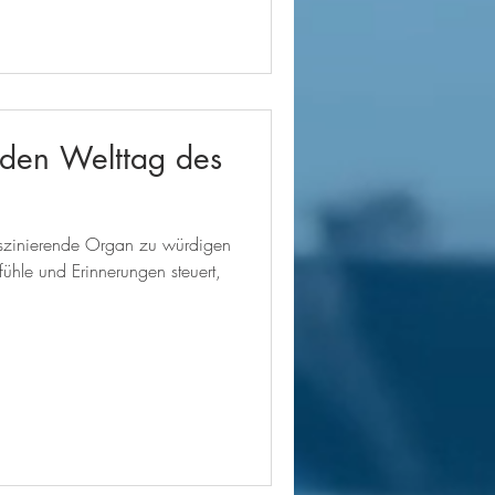
 den Welttag des
faszinierende Organ zu würdigen
hle und Erinnerungen steuert,