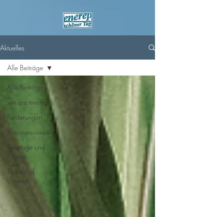
Aktuelles
Alle Beiträge
Alle Beiträge
we are enerep
Förderungen
Energieausweise
Feiertage und
Mottos
Tipps und
Umwelt