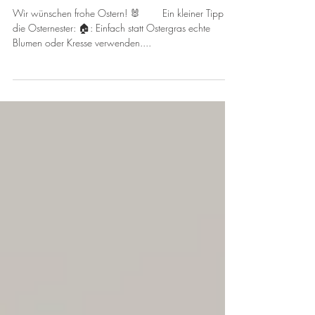
Wir wünschen frohe
Ostern! 🐰
Wir wünschen frohe Ostern! 🐰 ⠀ ⠀ Ein kleiner Tipp für
die Osternester: 🏠: Einfach statt Ostergras echte
Blumen oder Kresse verwenden....