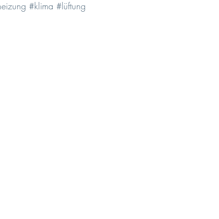
heizung
#klima
#lüftung