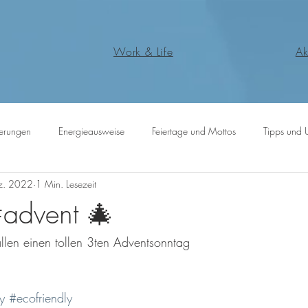
Work & Life
Ak
erungen
Energieausweise
Feiertage und Mottos
Tipps und 
z. 2022
1 Min. Lesezeit
advent 🎄
llen einen tollen 3ten Adventsonntag 
y
#ecofriendly