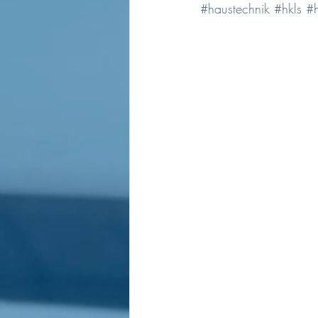
#haustechnik
#hkls
#