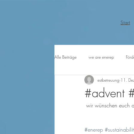
Start
Alle Beiträge
we are enerep
Förd
estbetreuung
11. De
#advent #
 wir wünschen euch a
#enerep
#sustainabilit