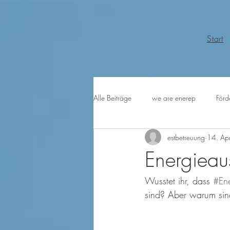
Start
Alle Beiträge
we are enerep
Förd
estbetreuung
14. Ap
Energieau
Wusstet ihr, dass 
#En
sind? Aber warum sind