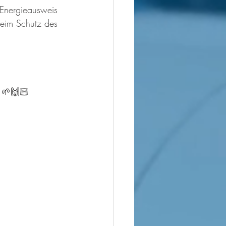
 Energieausweis 
beim Schutz des 
🌷🌱🙌🏻