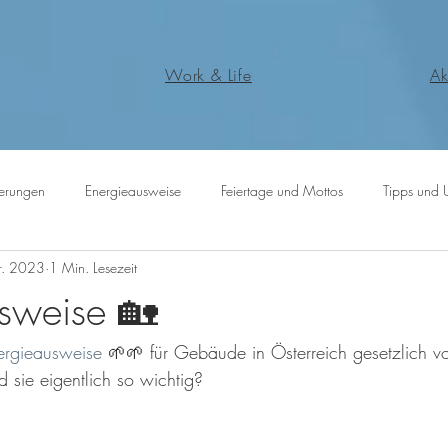
Work & Life
Ak
erungen
Energieausweise
Feiertage und Mottos
Tipps und 
r. 2023
1 Min. Lesezeit
sweise 🏡
ergieausweise
 🌱🌱 für Gebäude in Österreich gesetzlich v
 sie eigentlich so wichtig? 