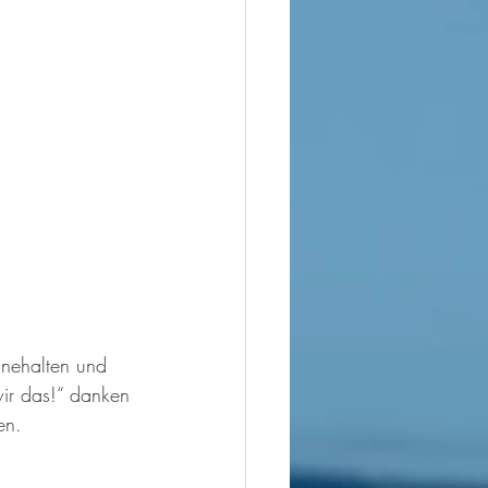
nnehalten und 
ir das!“ danken 
en.