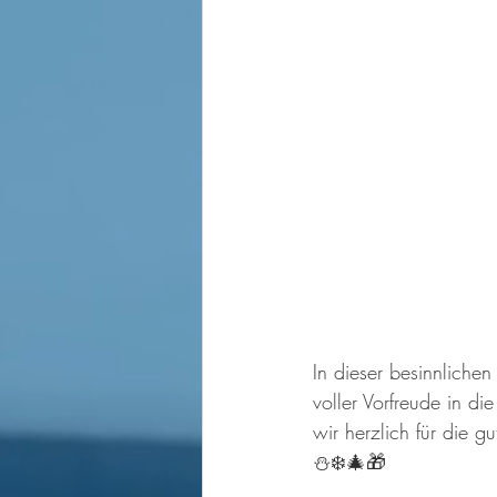
In dieser besinnliche
voller Vorfreude in d
wir herzlich für die
⛄❄️🎄🎁