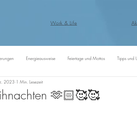
Work & Life
Ak
erungen
Energieausweise
Feiertage und Mottos
Tipps und 
z. 2023
1 Min. Lesezeit
ihnachten 🫶🏻🥰🥰