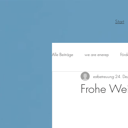
Start
Alle Beiträge
we are enerep
Förd
estbetreuung
24. De
Frohe We