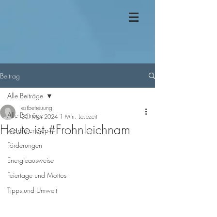
Beitrag
Alle Beiträge
estbetreuung
Alle Beiträge
30. Mai 2024
1 Min. Lesezeit
Heute ist #Frohnleichnam
we are enerep
Förderungen
Energieausweise
Feiertage und Mottos
Tipps und Umwelt