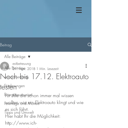
Beitrag
Alle Beiträge
estbetreuung
Alle Beiträge
21. Nov. 2018
1 Min. Lesezeit
Noch bis 17.12. Elektroauto
we are enerep
testen
Förderungen
Energieausweise
Für Alle die schon immer mal wissen 
wollten wie ein Elektroauto klingt und wie 
Feiertage und Mottos
es sich fährt.
Tipps und Umwelt
Hier habt Ihr die Möglichkeit: 
http://www.ich-