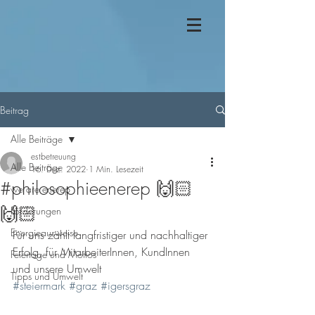
Beitrag
Alle Beiträge
estbetreuung
Alle Beiträge
16. Dez. 2022
1 Min. Lesezeit
#philosophieenerep 🙌🏻
we are enerep
🙌🏻
Förderungen
Energieausweise
Für uns zählt langfristiger und nachhaltiger 
Erfolg, für MitarbeiterInnen, KundInnen 
Feiertage und Mottos
und unsere Umwelt 
Tipps und Umwelt
#steiermark
#graz
#igersgraz