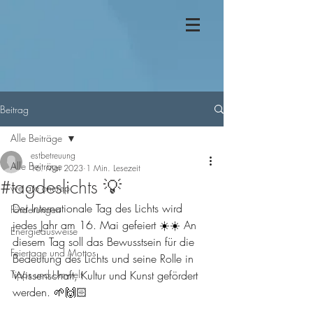
Beitrag
Alle Beiträge
estbetreuung
Alle Beiträge
16. Mai 2023
1 Min. Lesezeit
#tagdeslichts 💡
we are enerep
Der Internationale Tag des Lichts wird 
Förderungen
jedes Jahr am 16. Mai gefeiert ☀️☀️ An 
Energieausweise
diesem Tag soll das Bewusstsein für die 
Feiertage und Mottos
Bedeutung des Lichts und seine Rolle in 
Tipps und Umwelt
Wissenschaft, Kultur und Kunst gefördert 
werden. 🌱🙌🏻