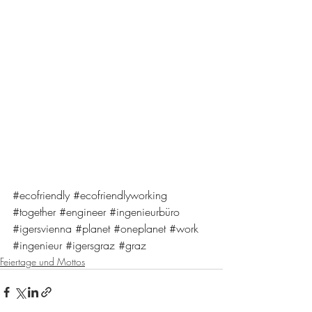
#ecofriendly
#ecofriendlyworking
#together
#engineer
#ingenieurbüro
#igersvienna
#planet
#oneplanet
#work
#ingenieur
#igersgraz
#graz
Feiertage und Mottos