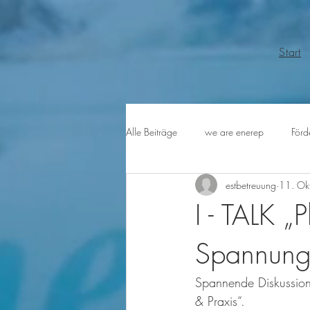
Start
Alle Beiträge
we are enerep
Förd
estbetreuung
11. Ok
I - TALK „
Spannungs
Spannende Diskussion
& Praxis“.