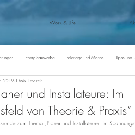
Work & Life
Ak
erungen
Energieausweise
Feiertage und Mottos
Tipps und 
t. 2019
1 Min. Lesezeit
Planer und Installateure: Im
feld von Theorie & Praxis“
srunde zum Thema „Planer und Installateure: Im Spannungsf