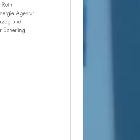
 Roth 
Energie Agentur 
rzog und 
r Scherling.