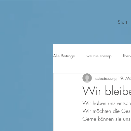
Start
Alle Beiträge
we are enerep
Förd
estbetreuung
19. M
⁣Wir blei
Wir haben uns entschi
Wir möchten die Gesu
Gerne können sie uns 