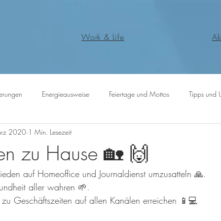
Work & Life
Ak
erungen
Energieausweise
Feiertage und Mottos
Tipps und 
ärz 2020
1 Min. Lesezeit
ben zu Hause 🏡 🙌
eden auf Homeoffice und Journaldienst umzusatteln 🙏.
ndheit aller wahren 🌱.
zu Geschäftszeiten auf allen Kanälen erreichen 📱💻 